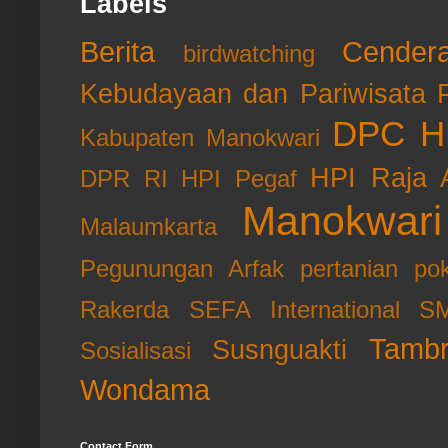
Labels
Berita
Cender
birdwatching
Kebudayaan dan Pariwisata P
DPC HP
Kabupaten Manokwari
HPI Raja 
DPR RI
HPI Pegaf
Manokwari
Malaumkarta
Pegunungan Arfak
pertanian
po
Rakerda
SEFA International
SM
Tamb
Susnguakti
Sosialisasi
Wondama
Contact Form