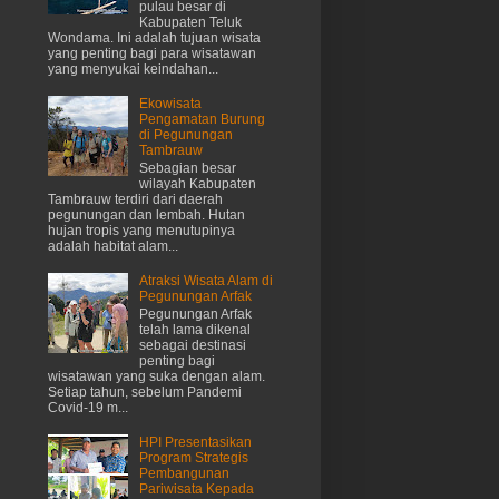
pulau besar di
Kabupaten Teluk
Wondama. Ini adalah tujuan wisata
yang penting bagi para wisatawan
yang menyukai keindahan...
Ekowisata
Pengamatan Burung
di Pegunungan
Tambrauw
Sebagian besar
wilayah Kabupaten
Tambrauw terdiri dari daerah
pegunungan dan lembah. Hutan
hujan tropis yang menutupinya
adalah habitat alam...
Atraksi Wisata Alam di
Pegunungan Arfak
Pegunungan Arfak
telah lama dikenal
sebagai destinasi
penting bagi
wisatawan yang suka dengan alam.
Setiap tahun, sebelum Pandemi
Covid-19 m...
HPI Presentasikan
Program Strategis
Pembangunan
Pariwisata Kepada