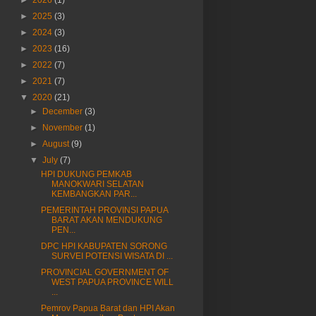
►
2026
(1)
►
2025
(3)
►
2024
(3)
►
2023
(16)
►
2022
(7)
►
2021
(7)
▼
2020
(21)
►
December
(3)
►
November
(1)
►
August
(9)
▼
July
(7)
HPI DUKUNG PEMKAB
MANOKWARI SELATAN
KEMBANGKAN PAR...
PEMERINTAH PROVINSI PAPUA
BARAT AKAN MENDUKUNG
PEN...
DPC HPI KABUPATEN SORONG
SURVEI POTENSI WISATA DI ...
PROVINCIAL GOVERNMENT OF
WEST PAPUA PROVINCE WILL
...
Pemrov Papua Barat dan HPI Akan