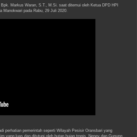
l Bpk. Markus Waran, S.T., M.Si. saat ditemui oleh Ketua DPD HPI
a Manokwari pada Rabu, 29 Juli 2020.
i perhatian pemerintah seperti Wilayah Pesisir Oransbari yang
im yang luas dan ditutupi oleh hutan hujan tropis, Neney dan Gunung