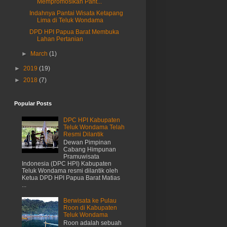
Mempromosikan Pant...
Indahnya Pantai Wisata Ketapang
Lima di Teluk Wondama
DPD HPI Papua Barat Membuka
Lahan Pertanian
►
March
(1)
►
2019
(19)
►
2018
(7)
Popular Posts
DPC HPI Kabupaten
Teluk Wondama Telah
Resmi Dilantik
Dewan Pimpinan
Cabang Himpunan
Pramuwisata
Indonesia (DPC HPI) Kabupaten
Teluk Wondama resmi dilantik oleh
Ketua DPD HPI Papua Barat Matias
...
Berwisata ke Pulau
Roon di Kabupaten
Teluk Wondama
Roon adalah sebuah