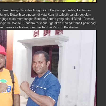
 Danau Anggi Gida dan Anggi Giji di Pegunungan Arfak, ke Taman
unung Botak bisa singgah di kota Ransiki terlebih dahulu sebelum
h juga telah membangun Bandara Abreso yang ada di Distrik Ransiki
ngin ke Mansel. Bandara tersebut juga akan menjadi transit point bagi
an mereka ke Nabire guna melihat Hiu Paus di Kwatisore.