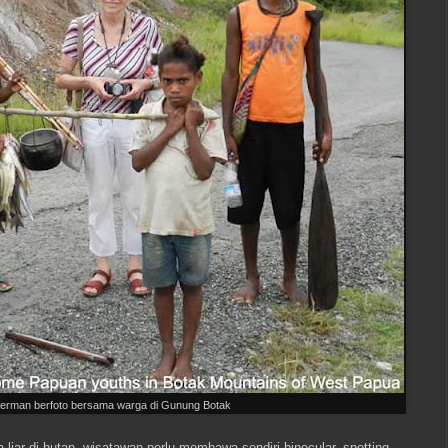
erman berfoto bersama warga di Gunung Botak
iar di hutan, wisatawan perlu membawa sendiri binocular, spotting