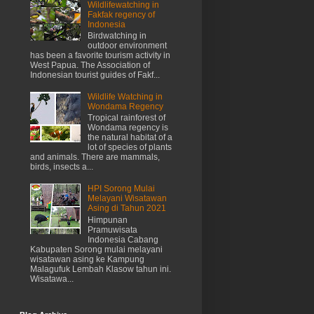
Wildlifewatching in
Fakfak regency of
Indonesia
Birdwatching in
outdoor environment
has been a favorite tourism activity in
West Papua. The Association of
Indonesian tourist guides of Fakf...
Wildlife Watching in
Wondama Regency
Tropical rainforest of
Wondama regency is
the natural habitat of a
lot of species of plants
and animals. There are mammals,
birds, insects a...
HPI Sorong Mulai
Melayani Wisatawan
Asing di Tahun 2021
Himpunan
Pramuwisata
Indonesia Cabang
Kabupaten Sorong mulai melayani
wisatawan asing ke Kampung
Malagufuk Lembah Klasow tahun ini.
Wisatawa...