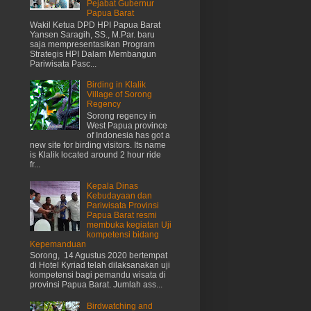
Pejabat Gubernur
Papua Barat
Wakil Ketua DPD HPI Papua Barat
Yansen Saragih, SS., M.Par. baru
saja mempresentasikan Program
Strategis HPI Dalam Membangun
Pariwisata Pasc...
Birding in Klalik
Village of Sorong
Regency
Sorong regency in
West Papua province
of Indonesia has got a
new site for birding visitors. Its name
is Klalik located around 2 hour ride
fr...
Kepala Dinas
Kebudayaan dan
Pariwisata Provinsi
Papua Barat resmi
membuka kegiatan Uji
kompetensi bidang
Kepemanduan
Sorong, 14 Agustus 2020 bertempat
di Hotel Kyriad telah dilaksanakan uji
kompetensi bagi pemandu wisata di
provinsi Papua Barat. Jumlah ass...
Birdwatching and