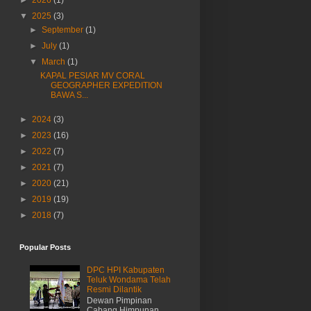
►
2026
(1)
▼
2025
(3)
►
September
(1)
►
July
(1)
▼
March
(1)
KAPAL PESIAR MV CORAL
GEOGRAPHER EXPEDITION
BAWA S...
►
2024
(3)
►
2023
(16)
►
2022
(7)
►
2021
(7)
►
2020
(21)
►
2019
(19)
►
2018
(7)
Popular Posts
DPC HPI Kabupaten
Teluk Wondama Telah
Resmi Dilantik
Dewan Pimpinan
Cabang Himpunan