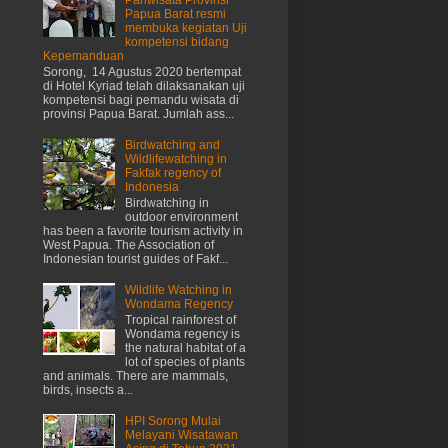
Papua Barat resmi
membuka kegiatan Uji
kompetensi bidang
Kepemanduan
Sorong, 14 Agustus 2020 bertempat
di Hotel Kyriad telah dilaksanakan uji
kompetensi bagi pemandu wisata di
provinsi Papua Barat. Jumlah ass...
Birdwatching and
Wildlifewatching in
Fakfak regency of
Indonesia
Birdwatching in
outdoor environment
has been a favorite tourism activity in
West Papua. The Association of
Indonesian tourist guides of Fakf...
Wildlife Watching in
Wondama Regency
Tropical rainforest of
Wondama regency is
the natural habitat of a
lot of species of plants
and animals. There are mammals,
birds, insects a...
HPI Sorong Mulai
Melayani Wisatawan