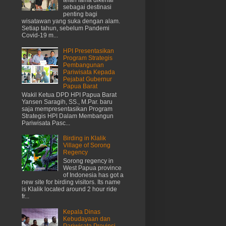
telah lama dikenal
sebagai destinasi
penting bagi
wisatawan yang suka dengan alam.
Setiap tahun, sebelum Pandemi
Covid-19 m...
HPI Presentasikan
Program Strategis
Pembangunan
Pariwisata Kepada
Pejabat Gubernur
Papua Barat
Wakil Ketua DPD HPI Papua Barat
Yansen Saragih, SS., M.Par. baru
saja mempresentasikan Program
Strategis HPI Dalam Membangun
Pariwisata Pasc...
Birding in Klalik
Village of Sorong
Regency
Sorong regency in
West Papua province
of Indonesia has got a
new site for birding visitors. Its name
is Klalik located around 2 hour ride
fr...
Kepala Dinas
Kebudayaan dan
Pariwisata Provinsi