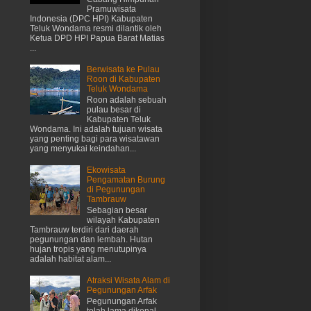
Pramuwisata
Indonesia (DPC HPI) Kabupaten
Teluk Wondama resmi dilantik oleh
Ketua DPD HPI Papua Barat Matias
...
Berwisata ke Pulau
Roon di Kabupaten
Teluk Wondama
Roon adalah sebuah
pulau besar di
Kabupaten Teluk
Wondama. Ini adalah tujuan wisata
yang penting bagi para wisatawan
yang menyukai keindahan...
Ekowisata
Pengamatan Burung
di Pegunungan
Tambrauw
Sebagian besar
wilayah Kabupaten
Tambrauw terdiri dari daerah
pegunungan dan lembah. Hutan
hujan tropis yang menutupinya
adalah habitat alam...
Atraksi Wisata Alam di
Pegunungan Arfak
Pegunungan Arfak